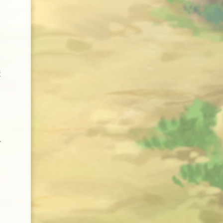
責
き
、