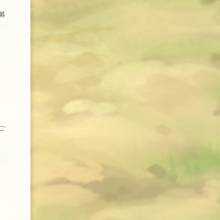
募
リ
ご
ま