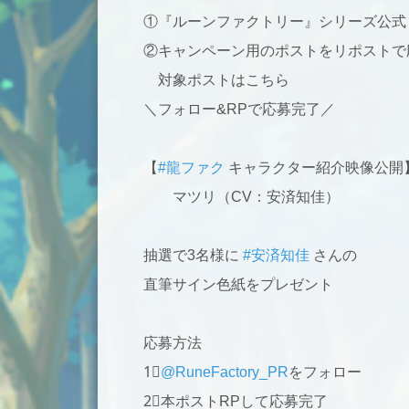
①『ルーンファクトリー』シリーズ公式
②キャンペーン用のポストをリポストで
対象ポストはこちら
＼フォロー&RPで応募完了／
【
#龍ファク
キャラクター紹介映像公開
マツリ（CV：安済知佳）
抽選で3名様に
#安済知佳
さんの
直筆サイン色紙をプレゼント
応募方法
1⃣
@RuneFactory_PR
をフォロー
2⃣本ポストRPして応募完了