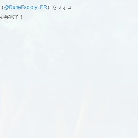
（
@RuneFactory_PR
）をフォロー
応募完了！
】