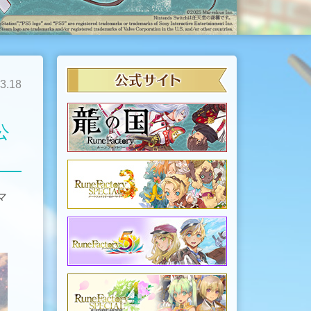
3.18
公
マ