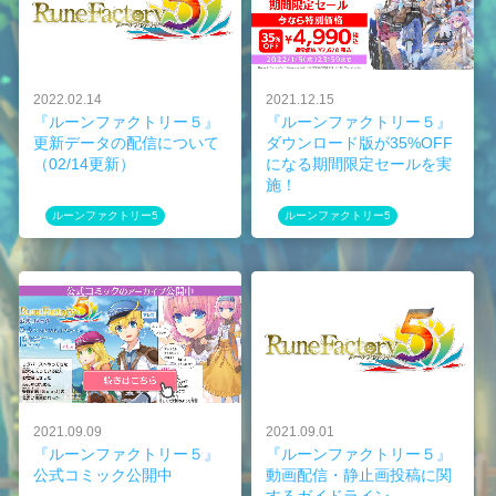
2022.02.14
2021.12.15
『ルーンファクトリー５』
『ルーンファクトリー５』
更新データの配信について
ダウンロード版が35%OFF
（02/14更新）
になる期間限定セールを実
施！
ルーンファクトリー5
ルーンファクトリー5
2021.09.09
2021.09.01
『ルーンファクトリー５』
『ルーンファクトリー５』
公式コミック公開中
動画配信・静止画投稿に関