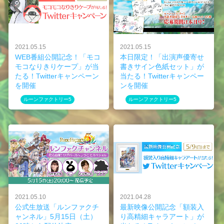
2021.05.15
2021.05.15
WEB番組公開記念！「モコ
本日限定！「出演声優寄せ
モコなりきりケープ」が当
書きサイン色紙セット」が
たる！Twitterキャンペーン
当たる！Twitterキャンペー
を開催
ンを開催
ルーンファクトリー5
ルーンファクトリー5
2021.05.10
2021.04.28
公式生放送「ルンファクチ
最新映像公開記念「額装入
ャンネル」5月15日（土）
り高精細キャラアート」が