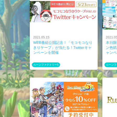
2021.05.15
2021.0
WEB番組公開記念！「モコモコなり
本日限
きりケープ」が当たる！Twitterキャ
ン色紙
ンペーンを開催
ャンペ
ルーンファクトリー5
ルーンフ