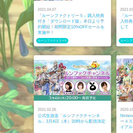
2021.04.07
2021.0
『ルーンファクトリー５』購入特典
『ルー
付き「ダウンロード版」本日より予
入特典
約開始！期間限定10%OFFセールを
して
実施中！
ルーンファクトリー5
ルーンフ
2021.02.26
2020.1
公式生放送「ルンファクチャンネ
Nint
ル」3月4日（木）20時から配信決定
ー４ス
イアル