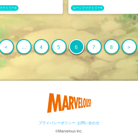
ァクトリー4
ルーンファクトリー5
<
…
4
5
6
7
8
>
プライバシーポリシー
お問い合わせ
©Marvelous Inc.