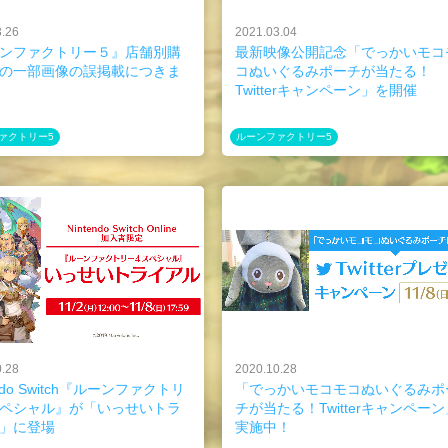
3.26
2021.03.04
ンファクトリー５』店舗別購
最新映像公開記念「でっかいモコ
の一部画像の誤掲載につきま
コぬいぐるみポーチが当たる！
Twitterキャンペーン」を開催
ァクトリー5
ルーンファクトリー5
0.28
2020.10.28
endo Switch『ルーンファクトリ
「でっかいモコモコぬいぐるみポ
ペシャル』が「いっせいトラ
チが当たる！Twitterキャンペーン
」に登場
実施中！